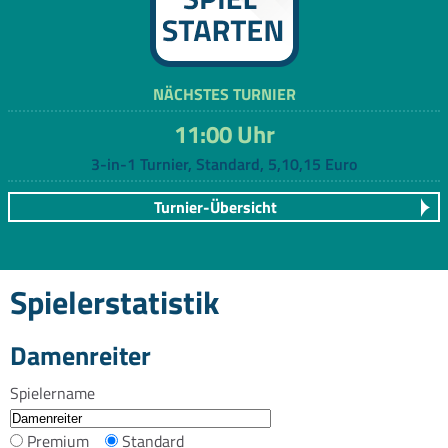
NÄCHSTES TURNIER
11:00 Uhr
3-in-1 Turnier, Standard, 5,10,15 Euro
Turnier-Übersicht
Spielerstatistik
Damenreiter
Spielername
Premium
Standard