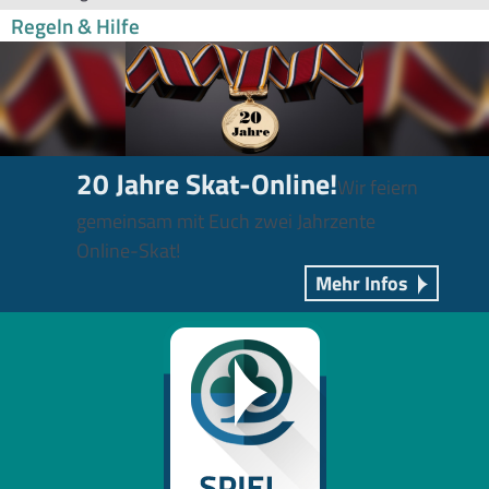
Regeln & Hilfe
20 Jahre Skat-Online!
Wir feiern
gemeinsam mit Euch zwei Jahrzente
Online-Skat!
Mehr Infos