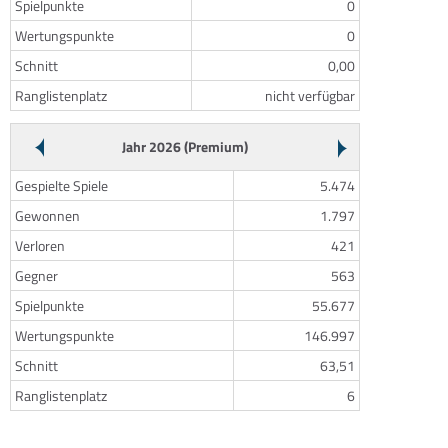
Spielpunkte
0
Wertungspunkte
0
Schnitt
0,00
Ranglistenplatz
nicht verfügbar
Jahr 2026 (Premium)
Gespielte Spiele
5.474
Gewonnen
1.797
Verloren
421
Gegner
563
Spielpunkte
55.677
Wertungspunkte
146.997
Schnitt
63,51
Ranglistenplatz
6