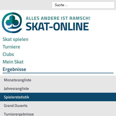
Skat spielen
Turniere
Clubs
Mein Skat
Ergebnisse
Monatsrangliste
Jahresrangliste
Spielerstatistik
Grand Ouverts
Turnierergebnisse