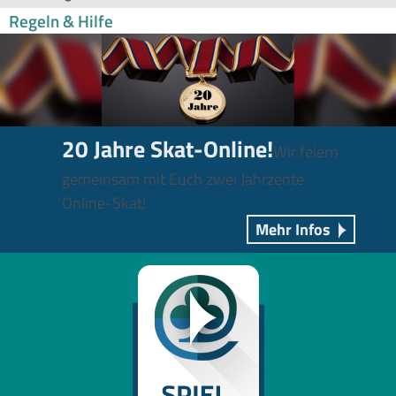
Regeln & Hilfe
20 Jahre Skat-Online!
Wir feiern
gemeinsam mit Euch zwei Jahrzente
Online-Skat!
Mehr Infos