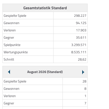
Gesamtstatistik Standard
Gespielte Spiele
298.227
Gewonnen
94.125
Verloren
17.903
Gegner
35.611
Spielpunkte
3.299.571
Wertungspunkte
8.535.111
Schnitt
28,62
August 2026 (Standard)
Gespielte Spiele
28
Gewonnen
8
Verloren
1
Gegner
7