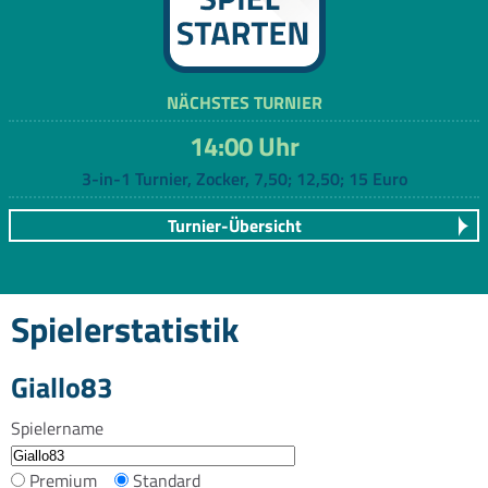
NÄCHSTES TURNIER
14:00 Uhr
3-in-1 Turnier, Zocker, 7,50; 12,50; 15 Euro
Turnier-Übersicht
Spielerstatistik
Giallo83
Spielername
Premium
Standard