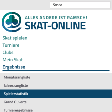
Skat spielen
Turniere
Clubs
Mein Skat
Ergebnisse
Monatsrangliste
Jahresrangliste
Spielerstatistik
Grand Ouverts
Turnierergebnisse