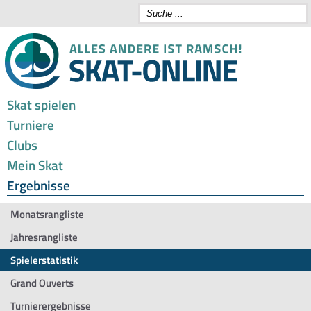
Skat spielen
Turniere
Clubs
Mein Skat
Ergebnisse
Monatsrangliste
Jahresrangliste
Spielerstatistik
Grand Ouverts
Turnierergebnisse