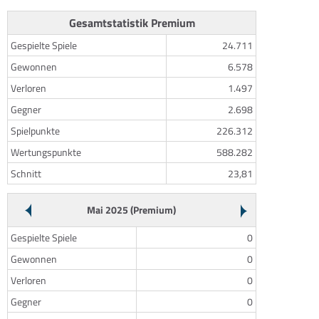
Gesamtstatistik Premium
Gespielte Spiele
24.711
Gewonnen
6.578
Verloren
1.497
Gegner
2.698
Spielpunkte
226.312
Wertungspunkte
588.282
Schnitt
23,81
Mai 2025 (Premium)
Gespielte Spiele
0
Gewonnen
0
Verloren
0
Gegner
0