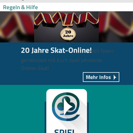
Regeln & Hilfe
20 Jahre Skat-Online!
Wir feiern
gemeinsam mit Euch zwei Jahrzente
Online-Skat!
Mehr Infos