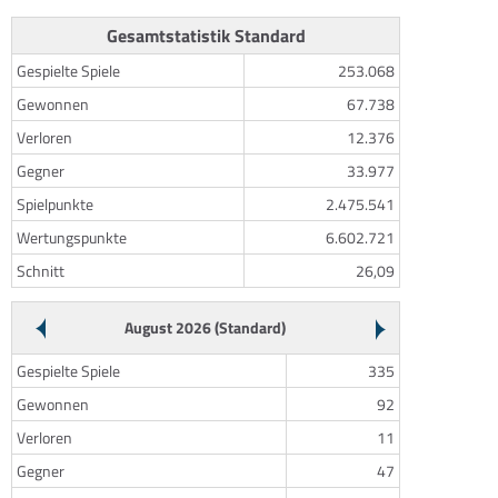
Gesamtstatistik Standard
Gespielte Spiele
253.068
Gewonnen
67.738
Verloren
12.376
Gegner
33.977
Spielpunkte
2.475.541
Wertungspunkte
6.602.721
Schnitt
26,09
August 2026 (Standard)
Gespielte Spiele
335
Gewonnen
92
Verloren
11
Gegner
47