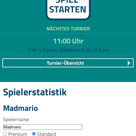
NÄCHSTES TURNIER
11:00 Uhr
3-in-1 Turnier, Standard, 5,10,15 Euro
Turnier-Übersicht
Spielerstatistik
Madmario
Spielername
Premium
Standard