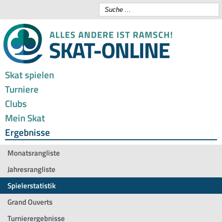
Skat spielen
Turniere
Clubs
Mein Skat
Ergebnisse
Monatsrangliste
Jahresrangliste
Spielerstatistik
Grand Ouverts
Turnierergebnisse