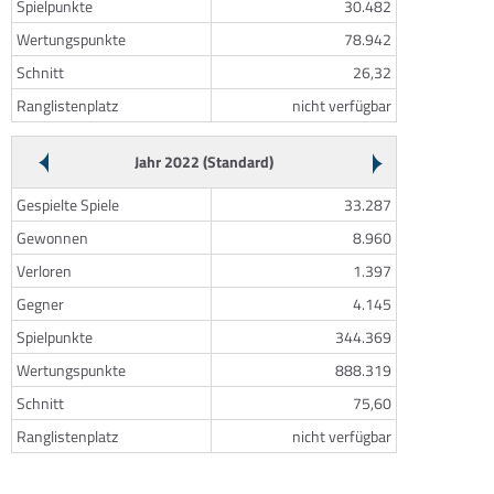
Spielpunkte
30.482
Wertungspunkte
78.942
Schnitt
26,32
Ranglistenplatz
nicht verfügbar
Jahr 2022 (Standard)
Gespielte Spiele
33.287
Gewonnen
8.960
Verloren
1.397
Gegner
4.145
Spielpunkte
344.369
Wertungspunkte
888.319
Schnitt
75,60
Ranglistenplatz
nicht verfügbar