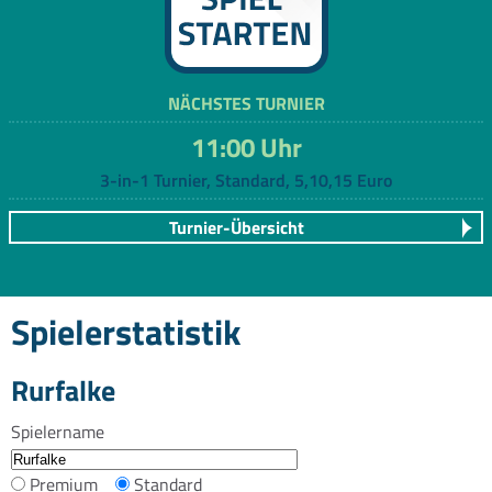
NÄCHSTES TURNIER
11:00 Uhr
3-in-1 Turnier, Standard, 5,10,15 Euro
Turnier-Übersicht
Spielerstatistik
Rurfalke
Spielername
Premium
Standard