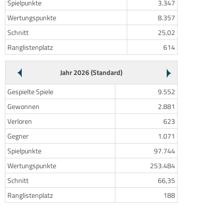
Spielpunkte
3.347
Wertungspunkte
8.357
Schnitt
25,02
Ranglistenplatz
614
Jahr 2026 (Standard)
Gespielte Spiele
9.552
Gewonnen
2.881
Verloren
623
Gegner
1.071
Spielpunkte
97.744
Wertungspunkte
253.484
Schnitt
66,35
Ranglistenplatz
188