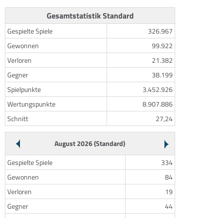
Gesamtstatistik Standard
Gespielte Spiele
326.967
Gewonnen
99.922
Verloren
21.382
Gegner
38.199
Spielpunkte
3.452.926
Wertungspunkte
8.907.886
Schnitt
27,24
August 2026 (Standard)
Gespielte Spiele
334
Gewonnen
84
Verloren
19
Gegner
44