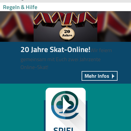
Regeln & Hilfe
20 Jahre Skat-Online!
Wir feiern
gemeinsam mit Euch zwei Jahrzente
Online-Skat!
Mehr Infos