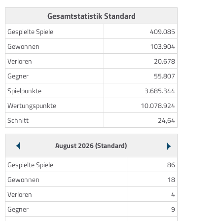
Gesamtstatistik Standard
Gespielte Spiele
409.085
Gewonnen
103.904
Verloren
20.678
Gegner
55.807
Spielpunkte
3.685.344
Wertungspunkte
10.078.924
Schnitt
24,64
August 2026 (Standard)
Gespielte Spiele
86
Gewonnen
18
Verloren
4
Gegner
9