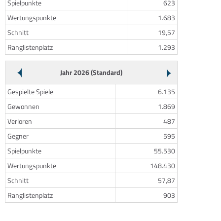
Spielpunkte
623
Wertungspunkte
1.683
Schnitt
19,57
Ranglistenplatz
1.293
Jahr 2026 (Standard)
Gespielte Spiele
6.135
Gewonnen
1.869
Verloren
487
Gegner
595
Spielpunkte
55.530
Wertungspunkte
148.430
Schnitt
57,87
Ranglistenplatz
903