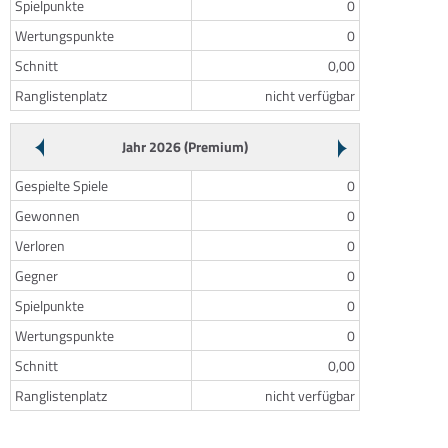
Spielpunkte
0
Wertungspunkte
0
Schnitt
0,00
Ranglistenplatz
nicht verfügbar
Jahr 2026 (Premium)
Gespielte Spiele
0
Gewonnen
0
Verloren
0
Gegner
0
Spielpunkte
0
Wertungspunkte
0
Schnitt
0,00
Ranglistenplatz
nicht verfügbar