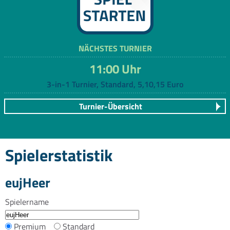
NÄCHSTES TURNIER
11:00 Uhr
3-in-1 Turnier, Standard, 5,10,15 Euro
Turnier-Übersicht
Spielerstatistik
eujHeer
Spielername
Premium
Standard