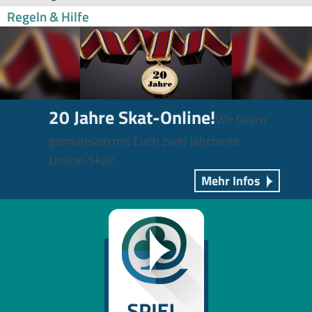
Regeln & Hilfe
20 Jahre Skat-Online!
Wir feiern
gemeinsam mit Euch zwei Jahrzente
Online-Skat!
Mehr Infos