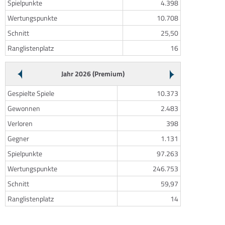
Spielpunkte
4.398
Wertungspunkte
10.708
Schnitt
25,50
Ranglistenplatz
16
Jahr 2026 (Premium)
Gespielte Spiele
10.373
Gewonnen
2.483
Verloren
398
Gegner
1.131
Spielpunkte
97.263
Wertungspunkte
246.753
Schnitt
59,97
Ranglistenplatz
14