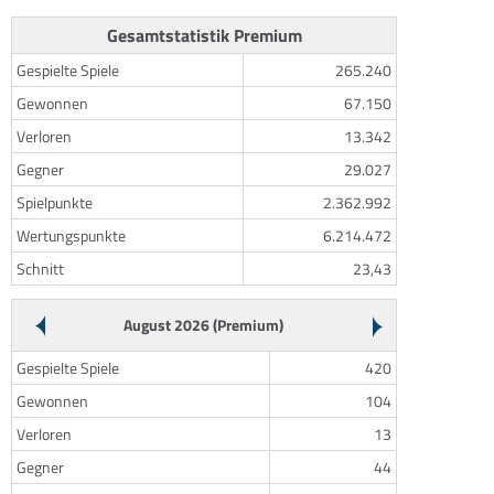
Gesamtstatistik Premium
Gespielte Spiele
265.240
Gewonnen
67.150
Verloren
13.342
Gegner
29.027
Spielpunkte
2.362.992
Wertungspunkte
6.214.472
Schnitt
23,43
August 2026 (Premium)
Gespielte Spiele
420
Gewonnen
104
Verloren
13
Gegner
44