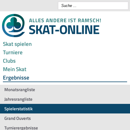
Skat spielen
Turniere
Clubs
Mein Skat
Ergebnisse
Monatsrangliste
Jahresrangliste
Spielerstatistik
Grand Ouverts
Turnierergebnisse