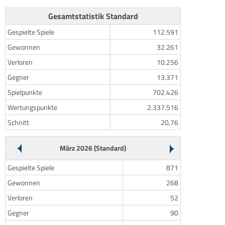
Gesamtstatistik Standard
Gespielte Spiele
112.591
Gewonnen
32.261
Verloren
10.256
Gegner
13.371
Spielpunkte
702.426
Wertungspunkte
2.337.516
Schnitt
20,76
März 2026 (Standard)
Gespielte Spiele
871
Gewonnen
268
Verloren
52
Gegner
90