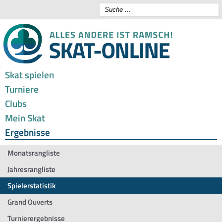
Skat spielen
Turniere
Clubs
Mein Skat
Ergebnisse
Monatsrangliste
Jahresrangliste
Spielerstatistik
Grand Ouverts
Turnierergebnisse