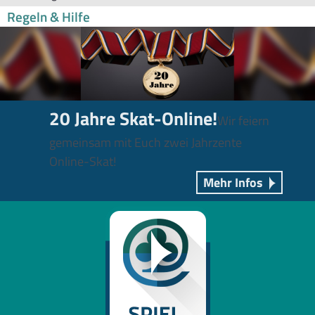
Regeln & Hilfe
20 Jahre Skat-Online!
Wir feiern
gemeinsam mit Euch zwei Jahrzente
Online-Skat!
Mehr Infos