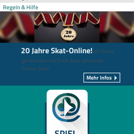
Regeln & Hilfe
20 Jahre Skat-Online!
Wir feiern
gemeinsam mit Euch zwei Jahrzente
Online-Skat!
Mehr Infos