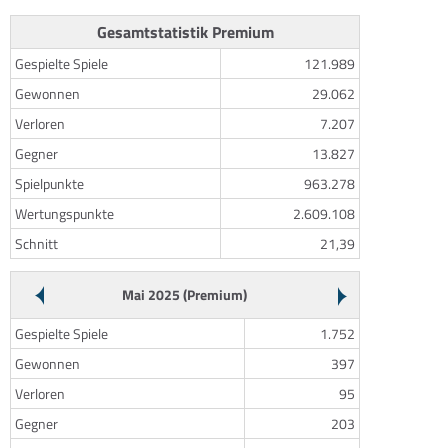
Gesamtstatistik Premium
Gespielte Spiele
121.989
Gewonnen
29.062
Verloren
7.207
Gegner
13.827
Spielpunkte
963.278
Wertungspunkte
2.609.108
Schnitt
21,39
Mai 2025 (Premium)
Gespielte Spiele
1.752
Gewonnen
397
Verloren
95
Gegner
203