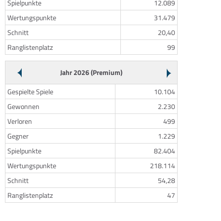
Spielpunkte
12.089
Wertungspunkte
31.479
Schnitt
20,40
Ranglistenplatz
99
Jahr 2026 (Premium)
Gespielte Spiele
10.104
Gewonnen
2.230
Verloren
499
Gegner
1.229
Spielpunkte
82.404
Wertungspunkte
218.114
Schnitt
54,28
Ranglistenplatz
47