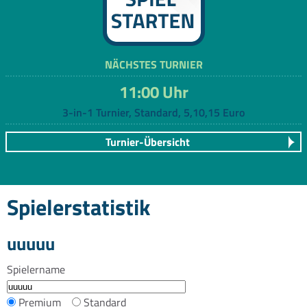
NÄCHSTES TURNIER
11:00 Uhr
3-in-1 Turnier, Standard, 5,10,15 Euro
Turnier-Übersicht
Spielerstatistik
uuuuu
Spielername
Premium
Standard