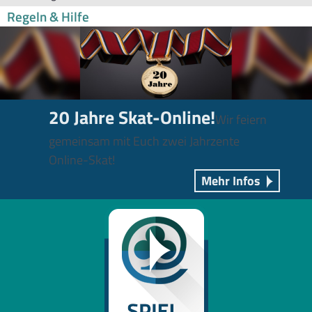
Regeln & Hilfe
20 Jahre Skat-Online!
Wir feiern
gemeinsam mit Euch zwei Jahrzente
Online-Skat!
Mehr Infos