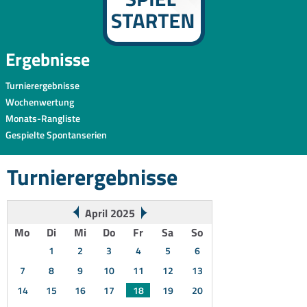
Ergebnisse
Turnierergebnisse
Wochenwertung
Monats-Rangliste
Gespielte Spontanserien
Turnierergebnisse
April 2025
Mo
Di
Mi
Do
Fr
Sa
So
1
2
3
4
5
6
7
8
9
10
11
12
13
14
15
16
17
18
19
20