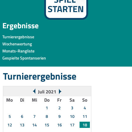
Ergebnisse
Turnierergebnisse
Wochenwertung
Monats-Rangliste
Gespielte Spontanserien
Turnierergebnisse
Juli 2021
Mo
Di
Mi
Do
Fr
Sa
So
1
2
3
4
5
6
7
8
9
10
11
12
13
14
15
16
17
18