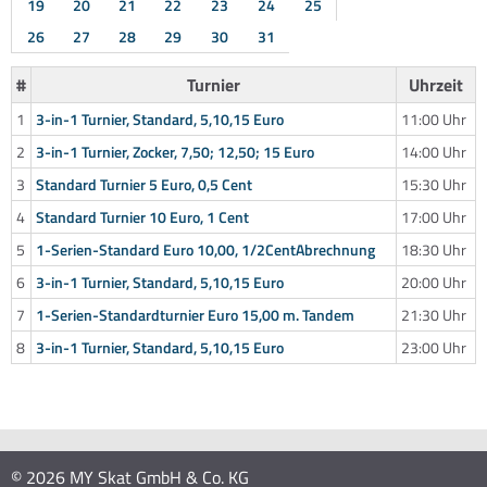
19
20
21
22
23
24
25
26
27
28
29
30
31
#
Turnier
Uhrzeit
1
3-in-1 Turnier, Standard, 5,10,15 Euro
11:00 Uhr
2
3-in-1 Turnier, Zocker, 7,50; 12,50; 15 Euro
14:00 Uhr
3
Standard Turnier 5 Euro, 0,5 Cent
15:30 Uhr
4
Standard Turnier 10 Euro, 1 Cent
17:00 Uhr
5
1-Serien-Standard Euro 10,00, 1/2CentAbrechnung
18:30 Uhr
6
3-in-1 Turnier, Standard, 5,10,15 Euro
20:00 Uhr
7
1-Serien-Standardturnier Euro 15,00 m. Tandem
21:30 Uhr
8
3-in-1 Turnier, Standard, 5,10,15 Euro
23:00 Uhr
© 2026 MY Skat GmbH & Co. KG