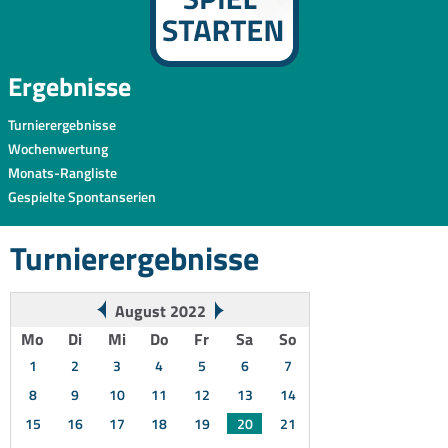
Ergebnisse
Turnierergebnisse
Wochenwertung
Monats-Rangliste
Gespielte Spontanserien
Turnierergebnisse
August 2022
Mo
Di
Mi
Do
Fr
Sa
So
1
2
3
4
5
6
7
8
9
10
11
12
13
14
15
16
17
18
19
20
21