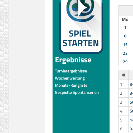
Mo
1
8
15
22
Ergebnisse
29
Turnierergebnisse
#
Wochenwertung
1
3
Monats-Rangliste
Gespielte Spontanserien
2
3
3
S
4
S
5
1
6
3