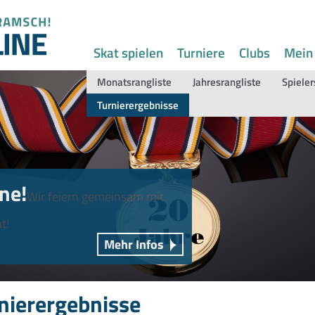
Skat spielen
Turniere
Clubs
Mein
Monatsrangliste
Jahresrangliste
Spieler
Turnierergebnisse
ne!
Wir feiern gemeinsam mit
t!
Mehr Infos
nierergebnisse