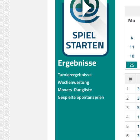
Mo
4
11
18
Ergebnisse
25
Turnierergebnisse
#
Wochenwertung
1
3
Monats-Rangliste
Gespielte Spontanserien
2
3
3
S
4
1
5
1
6
3