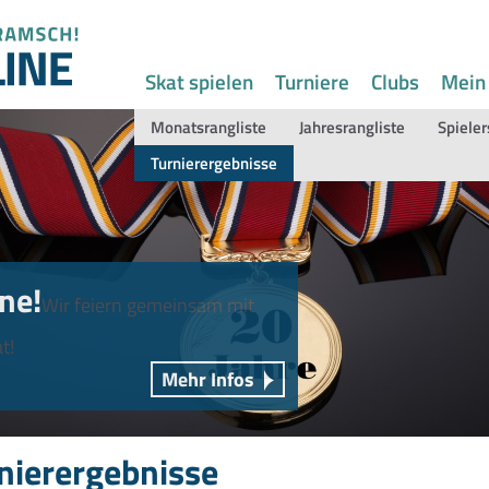
Skat spielen
Turniere
Clubs
Mein
Monatsrangliste
Jahresrangliste
Spieler
Turnierergebnisse
ne!
Wir feiern gemeinsam mit
t!
Mehr Infos
nierergebnisse