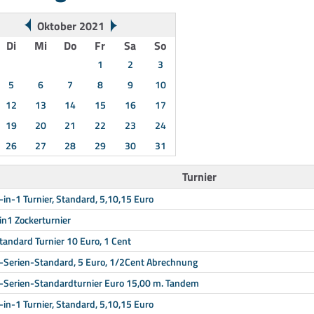
Oktober 2021
Di
Mi
Do
Fr
Sa
So
1
2
3
5
6
7
8
9
10
12
13
14
15
16
17
19
20
21
22
23
24
26
27
28
29
30
31
Turnier
-in-1 Turnier, Standard, 5,10,15 Euro
in1 Zockerturnier
tandard Turnier 10 Euro, 1 Cent
-Serien-Standard, 5 Euro, 1/2Cent Abrechnung
-Serien-Standardturnier Euro 15,00 m. Tandem
-in-1 Turnier, Standard, 5,10,15 Euro