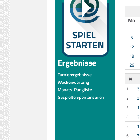
Mo
5
12
19
Ergebnisse
26
Turnierergebnisse
#
Wochenwertung
1
3
Monats-Rangliste
Gespielte Spontanserien
2
3
3
1
4
3
5
1
6
3