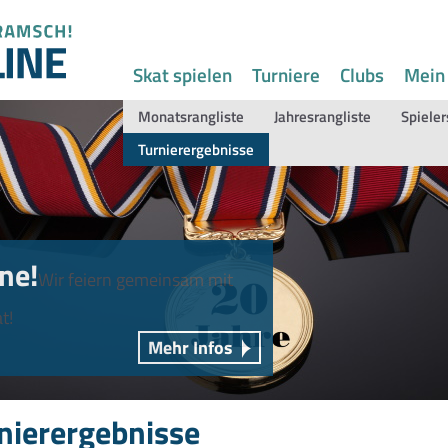
Skat spielen
Turniere
Clubs
Mein
Monatsrangliste
Jahresrangliste
Spieler
Turnierergebnisse
ne!
Wir feiern gemeinsam mit
t!
Mehr Infos
nierergebnisse