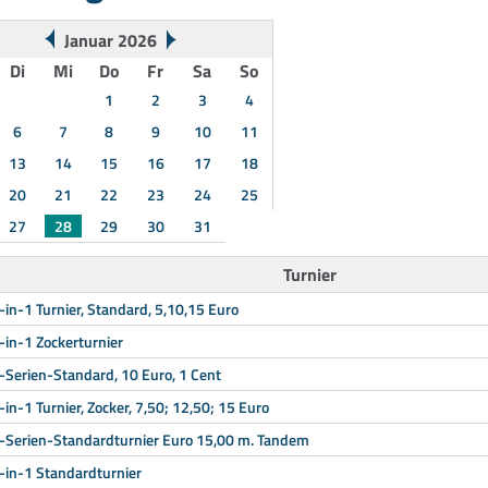
Januar 2026
Di
Mi
Do
Fr
Sa
So
1
2
3
4
6
7
8
9
10
11
13
14
15
16
17
18
20
21
22
23
24
25
27
28
29
30
31
Turnier
-in-1 Turnier, Standard, 5,10,15 Euro
-in-1 Zockerturnier
-Serien-Standard, 10 Euro, 1 Cent
-in-1 Turnier, Zocker, 7,50; 12,50; 15 Euro
-Serien-Standardturnier Euro 15,00 m. Tandem
-in-1 Standardturnier