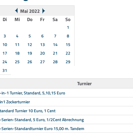
Mai 2022
Di
Mi
Do
Fr
Sa
So
1
3
4
5
6
7
8
10
11
12
13
14
15
17
18
19
20
21
22
24
25
26
27
28
29
31
Turnier
-in-1 Turnier, Standard, 5,10,15 Euro
in1 Zockerturnier
tandard Turnier 10 Euro, 1 Cent
-Serien-Standard, 5 Euro, 1/2Cent Abrechnung
-Serien-Standardturnier Euro 15,00 m. Tandem