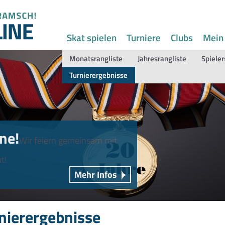
Skat spielen
Turniere
Clubs
Mein
Monatsrangliste
Jahresrangliste
Spieler
Turnierergebnisse
ne!
Wir feiern gemeinsam mit
t!
Mehr Infos
nierergebnisse