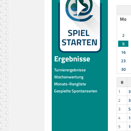
Mo
2
9
16
Ergebnisse
23
30
Turnierergebnisse
Wochenwertung
#
Monats-Rangliste
Gespielte Spontanserien
1
3
2
3
3
S
4
1
5
1