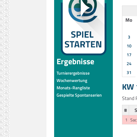
Mo
3
10
17
Ergebnisse
24
31
Turnierergebnisse
Wochenwertung
KW 1
Monats-Rangliste
Gespielte Spontanserien
Stand P
#
S
1
Sa