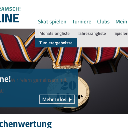
Skat spielen
Turniere
Clubs
Mein
Monatsrangliste
Jahresrangliste
Spieler
Turnierergebnisse
ne!
Wir feiern gemeinsam mit
t!
Mehr Infos
chenwertung