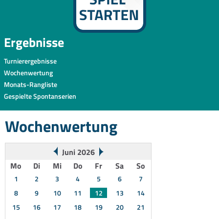
Ergebnisse
Turnierergebnisse
Wochenwertung
Monats-Rangliste
Gespielte Spontanserien
Wochenwertung
Juni 2026
Mo
Di
Mi
Do
Fr
Sa
So
1
2
3
4
5
6
7
8
9
10
11
12
13
14
15
16
17
18
19
20
21