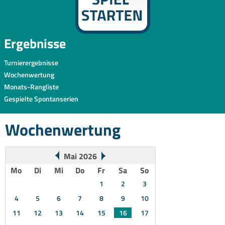
Ergebnisse
Turnierergebnisse
Wochenwertung
Monats-Rangliste
Gespielte Spontanserien
Wochenwertung
Mai 2026
Mo
Di
Mi
Do
Fr
Sa
So
1
2
3
4
5
6
7
8
9
10
11
12
13
14
15
16
17