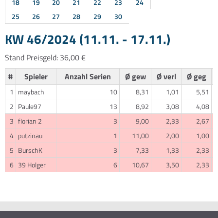
18
19
20
21
22
23
24
25
26
27
28
29
30
KW 46/2024 (11.11. - 17.11.)
Stand Preisgeld: 36,00 €
#
Spieler
Anzahl Serien
Ø gew
Ø verl
Ø geg
1
maybach
10
8,31
1,01
5,51
2
Paule97
13
8,92
3,08
4,08
3
florian 2
3
9,00
2,33
2,67
4
putzinau
1
11,00
2,00
1,00
5
BurschK
3
7,33
1,33
2,33
6
39 Holger
6
10,67
3,50
2,33