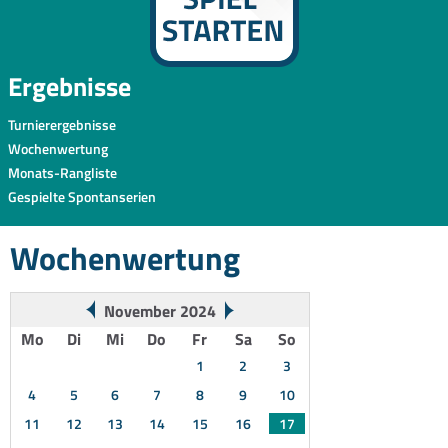
Ergebnisse
Turnierergebnisse
Wochenwertung
Monats-Rangliste
Gespielte Spontanserien
Wochenwertung
November 2024
Mo
Di
Mi
Do
Fr
Sa
So
1
2
3
4
5
6
7
8
9
10
11
12
13
14
15
16
17