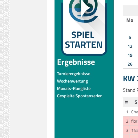
Mo
5
12
19
Ergebnisse
26
Turnierergebnisse
KW 3
Wochenwertung
Monats-Rangliste
Stand P
Gespielte Spontanserien
#
S
1
Cha
2
flor
3
1Na