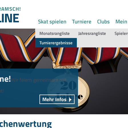
Skat spielen
Turniere
Clubs
Mein
Monatsrangliste
Jahresrangliste
Spieler
Turnierergebnisse
ne!
Wir feiern gemeinsam mit
t!
Mehr Infos
chenwertung