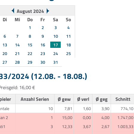
August 2024
Di
Mi
Do
Fr
Sa
So
1
2
3
4
6
7
8
9
10
11
13
14
15
16
17
18
20
21
22
23
24
25
27
28
29
30
31
3/2024 (12.08. - 18.08.)
reisgeld: 16,00 €
pieler
Anzahl Serien
Ø gew
Ø verl
Ø geg
Schnitt
ntale
10
7,81
1,60
3,90
774,10
ian 2
1
15,00
0,00
4,00
1.747,00
ti1
3
12,33
3,67
2,67
1.003,33