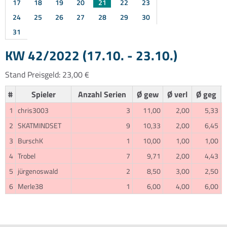
17
18
19
20
21
22
23
24
25
26
27
28
29
30
31
KW 42/2022 (17.10. - 23.10.)
Stand Preisgeld: 23,00 €
#
Spieler
Anzahl Serien
Ø gew
Ø verl
Ø geg
1
chris3003
3
11,00
2,00
5,33
2
SKATMINDSET
9
10,33
2,00
6,45
3
BurschK
1
10,00
1,00
1,00
4
Trobel
7
9,71
2,00
4,43
5
jürgenoswald
2
8,50
3,00
2,50
6
Merle38
1
6,00
4,00
6,00