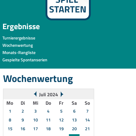
Ergebnisse
Turnierergebnisse
Wochenwertung
Monats-Rangliste
Gespielte Spontanserien
Wochenwertung
Juli 2024
Mo
Di
Mi
Do
Fr
Sa
So
1
2
3
4
5
6
7
8
9
10
11
12
13
14
15
16
17
18
19
20
21