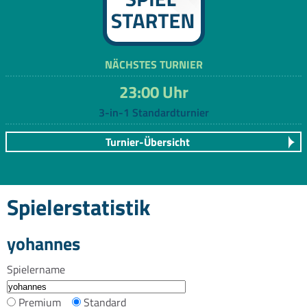
NÄCHSTES TURNIER
23:00 Uhr
3-in-1 Standardturnier
Turnier-Übersicht
Spielerstatistik
yohannes
Spielername
Premium
Standard