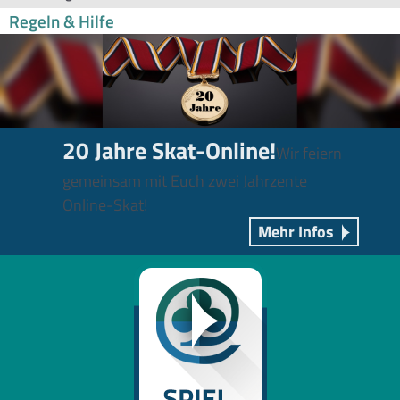
Regeln & Hilfe
20 Jahre Skat-Online!
Wir feiern
gemeinsam mit Euch zwei Jahrzente
Online-Skat!
Mehr Infos