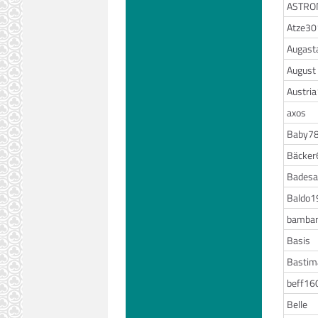
ASTRO
Atze30
Augast
August
Austri
axos
Baby7
Bäcker
Badesa
Baldo1
bamba
Basis
Bastim
beff16
Belle