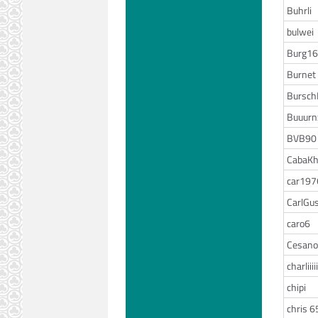
Buhrli
bulwei
Burg16
Burnet
Bursch
Buuurn
BVB90
CabaK
car197
CarlGu
caro6
Cesano
charliiiii
chipi
chris 6