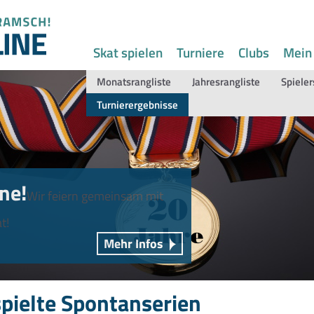
Skat spielen
Turniere
Clubs
Mein
Monatsrangliste
Jahresrangliste
Spieler
Turnierergebnisse
ne!
Wir feiern gemeinsam mit
t!
Mehr Infos
pielte Spontanserien