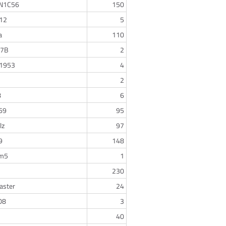
N1C56
150
12
5
a
110
 7B
2
a1953
4
2
8
6
69
95
lz
97
9
148
m5
1
230
aster
24
08
3
40