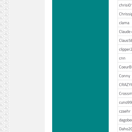
chrisi0
Chrissi
clama
Claude 
Claus5
clipper
cnn
CoeurB
Conny
CRAZY
Crossm
cuno99
czaehr
dagobe
Daho2