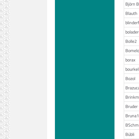
Björn 
Blauth
blinder
bolade
Bolle2
Bomelo
borax
bourke
Bozol
Brazuc
Brink
Bruder
Bruna
BSchmi
Bübli