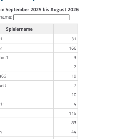
um September 2025 bis August 2026
rname:
Spielername
61
31
r
166
rant1
3
2
te66
19
rst
7
10
711
4
115
83
n
44