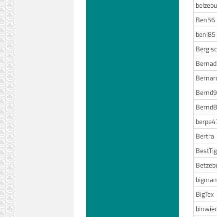
belzebu
Ben56
beni85
Bergis
Bernad
Bernar
Bernd
Bernd
berpe4
Bertra
BestTi
Betzeb
bigma
BigTex
binwie