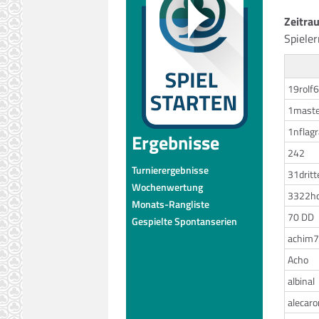
Zeitra
Spiele
19rolf
1maste
1nflag
Ergebnisse
242
Turnierergebnisse
31drit
Wochenwertung
3322ho
Monats-Rangliste
70 DD
Gespielte Spontanserien
achim
Acho
albinal
alecaro