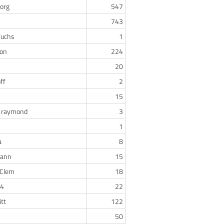
Borg
547
743
fuchs
1
ron
224
20
ff
2
15
l raymond
3
1
a
8
mann
15
 Clem
18
14
22
tt
122
50