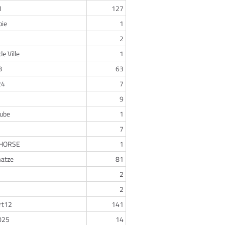
1
127
pie
1
2
de Ville
1
8
63
24
7
9
ube
1
7
HORSE
1
atze
81
2
2
rt12
141
025
14