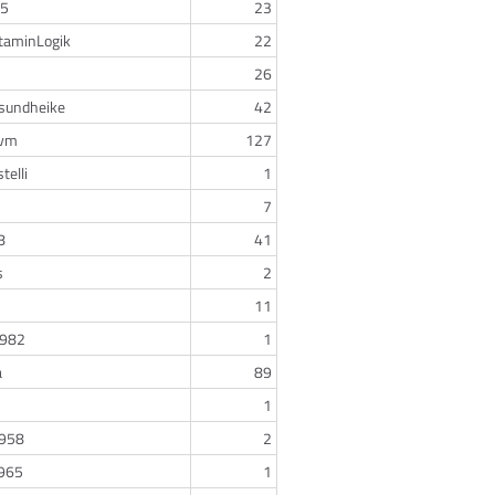
w5
23
aminLogik
22
26
sundheike
42
gvm
127
telli
1
7
8
41
s
2
11
0982
1
a
89
1
958
2
965
1