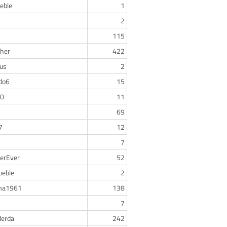
eble
1
2
115
cher
422
us
2
do6
15
90
11
B
69
7
12
7
gerEver
52
ueble
2
ma1961
138
7
derda
242