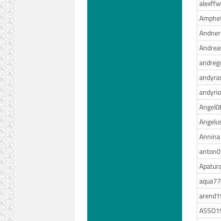
alexff
Amphet
Andner
Andrea
andre
andyras
andyrio
Angel0
Angelu
Annina
anton
Apatur
aqua77
arend1
ASSO1