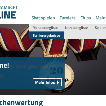
Skat spielen
Turniere
Clubs
Mein
Monatsrangliste
Jahresrangliste
Spieler
Turnierergebnisse
ne!
Wir feiern gemeinsam mit
t!
Mehr Infos
chenwertung