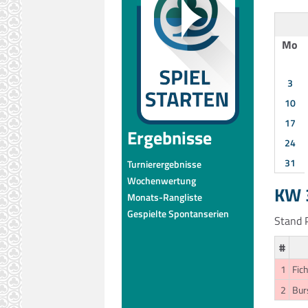
Mo
3
10
17
Ergebnisse
24
31
Turnierergebnisse
Wochenwertung
KW 3
Monats-Rangliste
Gespielte Spontanserien
Stand P
#
1
Fic
2
Bur