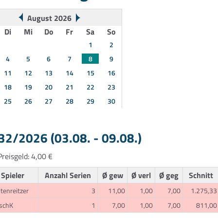
August 2026
Di
Mi
Do
Fr
Sa
So
1
2
4
5
6
7
8
9
11
12
13
14
15
16
18
19
20
21
22
23
25
26
27
28
29
30
2/2026 (03.08. - 09.08.)
reisgeld: 4,00 €
Spieler
Anzahl Serien
Ø gew
Ø verl
Ø geg
Schnitt
htenreitzer
3
11,00
1,00
7,00
1.275,33
schK
1
7,00
1,00
7,00
811,00