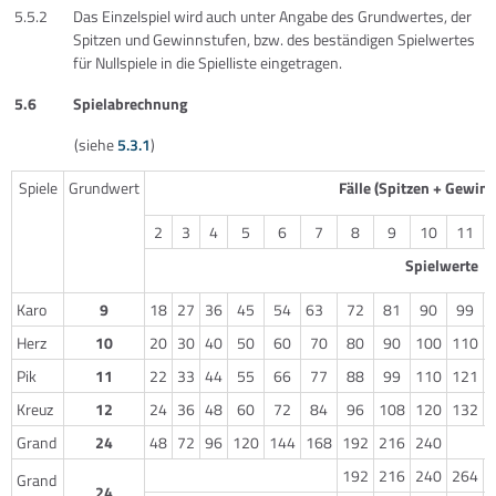
5.5.2
Das Einzelspiel wird auch unter Angabe des Grundwertes, der
Spitzen und Gewinnstufen, bzw. des beständigen Spielwertes
für Nullspiele in die Spielliste eingetragen.
5.6
Spielabrechnung
(siehe
5.3.1
)
Spiele
Grundwert
Fälle (Spitzen + Gewin
2
3
4
5
6
7
8
9
10
11
Spielwerte
Karo
9
18
27
36
45
54
63
72
81
90
99
Herz
10
20
30
40
50
60
70
80
90
100
110
Pik
11
22
33
44
55
66
77
88
99
110
121
Kreuz
12
24
36
48
60
72
84
96
108
120
132
Grand
24
48
72
96
120
144
168
192
216
240
192
216
240
264
Grand
24