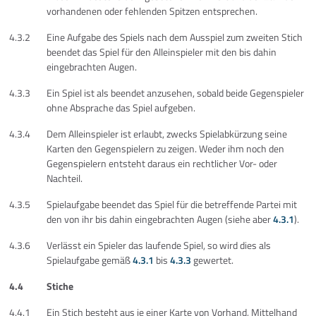
vorhandenen oder fehlenden Spitzen entsprechen.
4.3.2
Eine Aufgabe des Spiels nach dem Ausspiel zum zweiten Stich
beendet das Spiel für den Alleinspieler mit den bis dahin
eingebrachten Augen.
4.3.3
Ein Spiel ist als beendet anzusehen, sobald beide Gegenspieler
ohne Absprache das Spiel aufgeben.
4.3.4
Dem Alleinspieler ist erlaubt, zwecks Spielabkürzung seine
Karten den Gegenspielern zu zeigen. Weder ihm noch den
Gegenspielern entsteht daraus ein rechtlicher Vor- oder
Nachteil.
4.3.5
Spielaufgabe beendet das Spiel für die betreffende Partei mit
den von ihr bis dahin eingebrachten Augen (siehe aber
4.3.1
).
4.3.6
Verlässt ein Spieler das laufende Spiel, so wird dies als
Spielaufgabe gemäß
4.3.1
bis
4.3.3
gewertet.
4.4
Stiche
4.4.1
Ein Stich besteht aus je einer Karte von Vorhand, Mittelhand