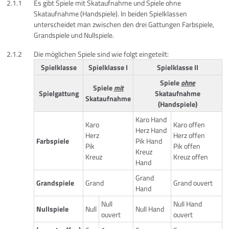
2.1.1
Es gibt Spiele mit Skataufnahme und Spiele ohne
Skataufnahme (Handspiele). In beiden Spielklassen
unterscheidet man zwischen den drei Gattungen Farbspiele,
Grandspiele und Nullspiele.
2.1.2
Die möglichen Spiele sind wie folgt eingeteilt:
Spielklasse
Spielklasse I
Spielklasse II
Spiele
ohne
Spiele
mit
Spielgattung
Skataufnahme
Skataufnahme
(Handspiele)
Karo Hand
Karo
Karo offen
Herz Hand
Herz
Herz offen
Farbspiele
Pik Hand
Pik
Pik offen
Kreuz
Kreuz
Kreuz offen
Hand
Grand
Grandspiele
Grand
Grand ouvert
Hand
Null
Null Hand
Nullspiele
Null
Null Hand
ouvert
ouvert