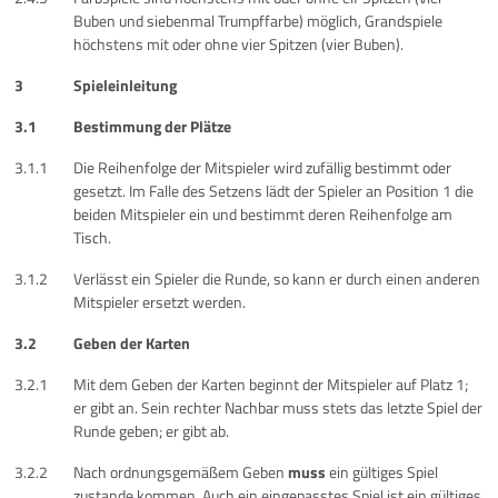
Buben und siebenmal Trumpffarbe) möglich, Grandspiele
höchstens mit oder ohne vier Spitzen (vier Buben).
3
Spieleinleitung
3.1
Bestimmung der Plätze
3.1.1
Die Reihenfolge der Mitspieler wird zufällig bestimmt oder
gesetzt. Im Falle des Setzens lädt der Spieler an Position 1 die
beiden Mitspieler ein und bestimmt deren Reihenfolge am
Tisch.
3.1.2
Verlässt ein Spieler die Runde, so kann er durch einen anderen
Mitspieler ersetzt werden.
3.2
Geben der Karten
3.2.1
Mit dem Geben der Karten beginnt der Mitspieler auf Platz 1;
er gibt an. Sein rechter Nachbar muss stets das letzte Spiel der
Runde geben; er gibt ab.
3.2.2
Nach ordnungsgemäßem Geben
muss
ein gültiges Spiel
zustande kommen. Auch ein eingepasstes Spiel ist ein gültiges