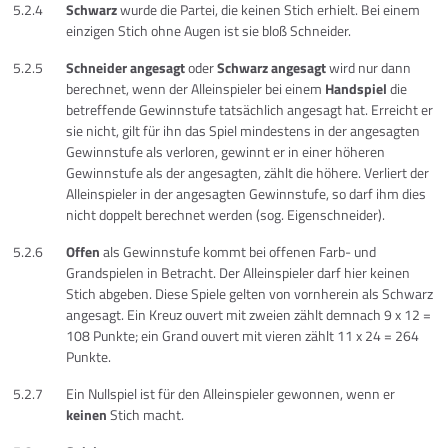
5.2.4
Schwarz
wurde die Partei, die keinen Stich erhielt. Bei einem
einzigen Stich ohne Augen ist sie bloß Schneider.
5.2.5
Schneider angesagt
oder
Schwarz angesagt
wird nur dann
berechnet, wenn der Alleinspieler bei einem
Handspiel
die
betreffende Gewinnstufe tatsächlich angesagt hat. Erreicht er
sie nicht, gilt für ihn das Spiel mindestens in der angesagten
Gewinnstufe als verloren, gewinnt er in einer höheren
Gewinnstufe als der angesagten, zählt die höhere. Verliert der
Alleinspieler in der angesagten Gewinnstufe, so darf ihm dies
nicht doppelt berechnet werden (sog. Eigenschneider).
5.2.6
Offen
als Gewinnstufe kommt bei offenen Farb- und
Grandspielen in Betracht. Der Alleinspieler darf hier keinen
Stich abgeben. Diese Spiele gelten von vornherein als Schwarz
angesagt. Ein Kreuz ouvert mit zweien zählt demnach 9 x 12 =
108 Punkte; ein Grand ouvert mit vieren zählt 11 x 24 = 264
Punkte.
5.2.7
Ein Nullspiel ist für den Alleinspieler gewonnen, wenn er
keinen
Stich macht.