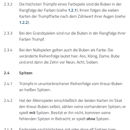
2.3.2
Die höchsten Trümpfe eines Farbspiels sind die Buben in der
Rangfolge der Farben (siehe
1.2.1
). Ihnen folgen die sieben
Karten der Trumpffarbe nach dem Zählwert ihrer Augen (siehe
1.2.2
).
2.3.3
Bei den Grandspielen sind nur die Buben in der Rangfolge ihrer
Farben Trumpf.
2.3.4
Bei den Nullspielen gelten auch die Buben als Farbe. Die
veränderte Reihenfolge lautet hier: Ass, König, Dame, Bube
und erst dann die Zehn vor Neun, Acht, Sieben.
2.4
Spitzen
2.4.1
Trümpfe in ununterbrochener Reihenfolge vom Kreuz-Buben
an heißen Spitzen.
2.4.2
Hat der Alleinspieler einschließlich der beiden Karten im Skat
den Kreuz-Buben selbst, zählen seine vorhandenen Spitzen; er
spielt
mit
Spitzen. Besitzt er ihn nicht, kommen seine
fehlenden Spitzen in Betracht; er spielt
ohne
Spitzen.
2.4.3
Farbspiele sind höchstens mit oder ohne elf Spitzen (vier