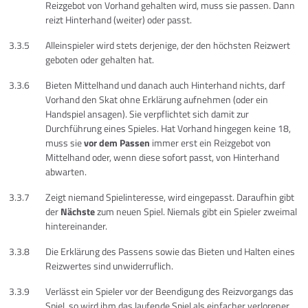
Reizgebot von Vorhand gehalten wird, muss sie passen. Dann
reizt Hinterhand (weiter) oder passt.
3.3.5
Alleinspieler wird stets derjenige, der den höchsten Reizwert
geboten oder gehalten hat.
3.3.6
Bieten Mittelhand und danach auch Hinterhand nichts, darf
Vorhand den Skat ohne Erklärung aufnehmen (oder ein
Handspiel ansagen). Sie verpflichtet sich damit zur
Durchführung eines Spieles. Hat Vorhand hingegen keine 18,
muss sie
vor dem Passen
immer erst ein Reizgebot von
Mittelhand oder, wenn diese sofort passt, von Hinterhand
abwarten.
3.3.7
Zeigt niemand Spielinteresse, wird eingepasst. Daraufhin gibt
der
Nächste
zum neuen Spiel. Niemals gibt ein Spieler zweimal
hintereinander.
3.3.8
Die Erklärung des Passens sowie das Bieten und Halten eines
Reizwertes sind unwiderruflich.
3.3.9
Verlässt ein Spieler vor der Beendigung des Reizvorgangs das
Spiel, so wird ihm das laufende Spiel als einfacher verlorener