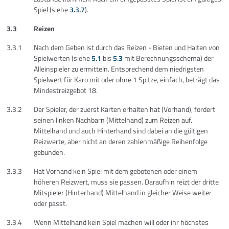
Spiel (siehe
3.3.7
).
3.3
Reizen
3.3.1
Nach dem Geben ist durch das Reizen - Bieten und Halten von
Spielwerten (siehe
5.1
bis
5.3
mit Berechnungsschema) der
Alleinspieler zu ermitteln. Entsprechend dem niedrigsten
Spielwert für Karo mit oder ohne 1 Spitze, einfach, beträgt das
Mindestreizgebot 18.
3.3.2
Der Spieler, der zuerst Karten erhalten hat (Vorhand), fordert
seinen linken Nachbarn (Mittelhand) zum Reizen auf.
Mittelhand und auch Hinterhand sind dabei an die gültigen
Reizwerte, aber nicht an deren zahlenmäßige Reihenfolge
gebunden.
3.3.3
Hat Vorhand kein Spiel mit dem gebotenen oder einem
höheren Reizwert, muss sie passen. Daraufhin reizt der dritte
Mitspieler (Hinterhand) Mittelhand in gleicher Weise weiter
oder passt.
3.3.4
Wenn Mittelhand kein Spiel machen will oder ihr höchstes