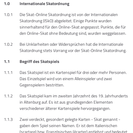
1.0
Internationale Skatordnung
1.0.1
Die Skat-Online Skatordnung ist von der Internationalen
Skatordnung (ISkO) abgeleitet. Einige Punkte wurden
sinnerhaltend für den Online-Skat angepasst. Punkte, die für
den Online-Skat ohne Bedeutung sind, wurden weggelassen.
1.0.2
Bei Unklarheiten oder Widersprüchen hat die Internationale
Skatordnung stets Vorrang vor der Skat-Online Skatordnung.
1.1
Begriff des Skatspiels
1.1.1
Das Skatspiel ist ein Kartenspiel für drei oder mehr Personen.
Das Einzelspiel wird von einem Alleinspieler und zwei
Gegenspielern bestritten.
1.1.2
Das Skatspiel kam im zweiten Jahrzehnt des 19. Jahrhunderts
in Altenburg auf. Es ist aus grundlegenden Elementen
verschiedener älterer Kartenspiele hervorgegangen.
1.1.3
Zwei verdeckt, gesondert gelegte Karten - Skat genannt -
gaben dem Spiel seinen Namen. Er ist dem Italienischen
(scartare) bzw. Französischen (écarter) entlehnt und bedeutet