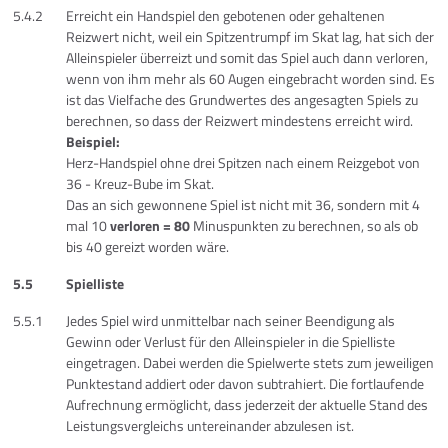
5.4.2
Erreicht ein Handspiel den gebotenen oder gehaltenen
Reizwert nicht, weil ein Spitzentrumpf im Skat lag, hat sich der
Alleinspieler überreizt und somit das Spiel auch dann verloren,
wenn von ihm mehr als 60 Augen eingebracht worden sind. Es
ist das Vielfache des Grundwertes des angesagten Spiels zu
berechnen, so dass der Reizwert mindestens erreicht wird.
Beispiel:
Herz-Handspiel ohne drei Spitzen nach einem Reizgebot von
36 - Kreuz-Bube im Skat.
Das an sich gewonnene Spiel ist nicht mit 36, sondern mit 4
mal 10
verloren = 80
Minuspunkten zu berechnen, so als ob
bis 40 gereizt worden wäre.
5.5
Spielliste
5.5.1
Jedes Spiel wird unmittelbar nach seiner Beendigung als
Gewinn oder Verlust für den Alleinspieler in die Spielliste
eingetragen. Dabei werden die Spielwerte stets zum jeweiligen
Punktestand addiert oder davon subtrahiert. Die fortlaufende
Aufrechnung ermöglicht, dass jederzeit der aktuelle Stand des
Leistungsvergleichs untereinander abzulesen ist.