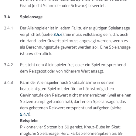
Grand (nicht Schneider oder Schwarz) bewertet.
3.4
Spielansage
3.4.1
Der Alleinspieler ist in jedem Fall zu einer gültigen Spielansage
verpflichtet (siehe
3.4.4
). Sie muss vollständig sein, d.h. auch
ein Hand- oder Ouvertspiel muss angesagt werden, wenn es
als Berechnungsstufe gewertet werden soll. Eine Spielansage
ist unwiderruflich.
3.4.2
Es steht dem Alleinspieler frei, ob er ein Spiel entsprechend
dem Reizgebot oder von höherem Wert ansagt.
3.4.3
Kann der Alleinspieler nach Skataufnahme in seinem
beabsichtigten Spiel mit der für ihn höchstmöglichen
Gewinnstufe den Reizwert nicht mehr erreichen (weil er einen
Spitzentrumpf gefunden hat), darf er ein Spiel ansagen, das
dem gebotenen Reizwert entspricht und aufgeben (siehe
5.4.1
).
Beispiele:
Pik ohne vier Spitzen bis 50 gereizt; Kreuz-Bube im Skat;
mögliche Spielansage: Herz. Farbspiel ohne Spitzen bis 59