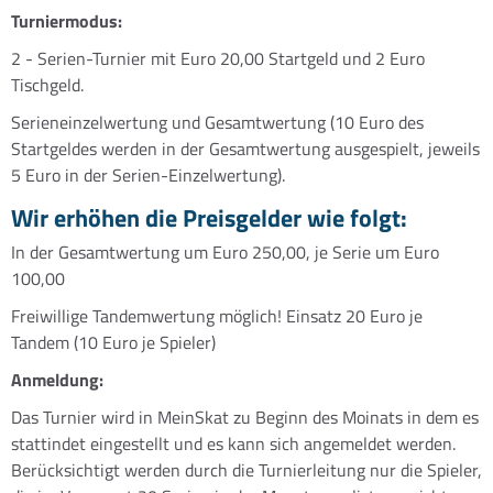
Turniermodus:
2 - Serien-Turnier mit Euro 20,00 Startgeld und 2 Euro
Tischgeld.
Serieneinzelwertung und Gesamtwertung (10 Euro des
Startgeldes werden in der Gesamtwertung ausgespielt, jeweils
5 Euro in der Serien-Einzelwertung).
Wir erhöhen die Preisgelder wie folgt:
In der Gesamtwertung um Euro 250,00, je Serie um Euro
100,00
Freiwillige Tandemwertung möglich! Einsatz 20 Euro je
Tandem (10 Euro je Spieler)
Anmeldung:
Das Turnier wird in MeinSkat zu Beginn des Moinats in dem es
stattindet eingestellt und es kann sich angemeldet werden.
Berücksichtigt werden durch die Turnierleitung nur die Spieler,