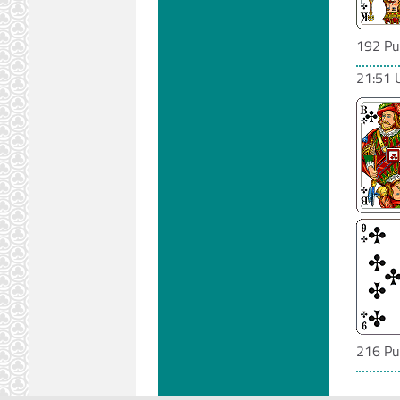
192 Pu
21:51 
216 Pu