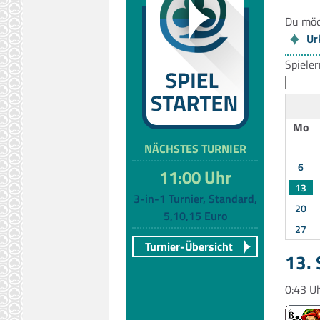
Du möc
Ur
Spiele
Mo
NÄCHSTES TURNIER
6
11:00 Uhr
13
3-in-1 Turnier, Standard,
20
5,10,15 Euro
27
Turnier-Übersicht
13.
0:43 U