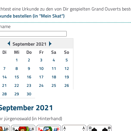
htest eine Urkunde zu den von Dir gespielten Grand Ouverts best
kunde bestellen (in "Mein Skat")
rname
September 2021
Di
Mi
Do
Fr
Sa
So
1
2
3
4
5
7
8
9
10
11
12
14
15
16
17
18
19
21
22
23
24
25
26
28
29
30
 September 2021
hr
jürgenoswald
(in Hinterhand)