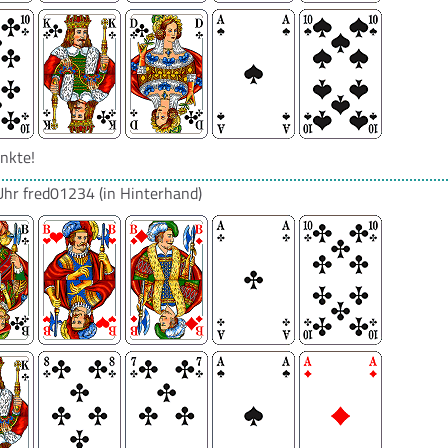
nkte!
Uhr
fred01234
(in Hinterhand)