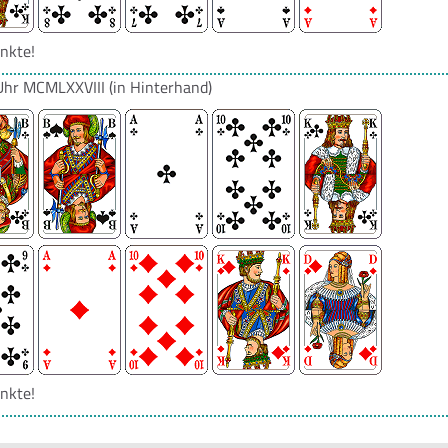
nkte!
Uhr
MCMLXXVIII
(in Hinterhand)
nkte!