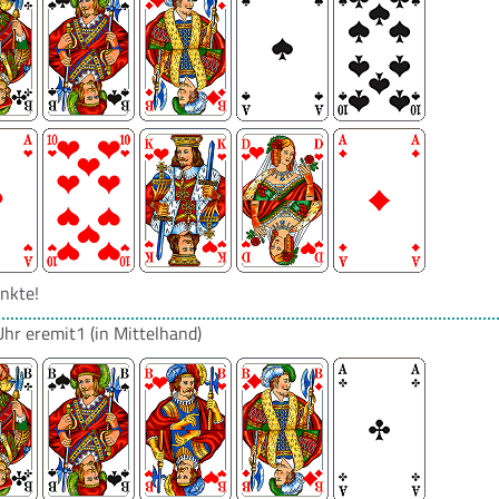
nkte!
Uhr
eremit1
(in Mittelhand)