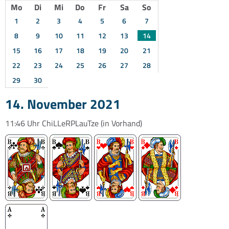
Mo
Di
Mi
Do
Fr
Sa
So
1
2
3
4
5
6
7
8
9
10
11
12
13
14
15
16
17
18
19
20
21
22
23
24
25
26
27
28
29
30
14. November 2021
11:46 Uhr
ChiLLeRPLauTze
(in Vorhand)