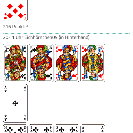
216 Punkte!
20:41 Uhr
Eichhörnchen09
(in Hinterhand)