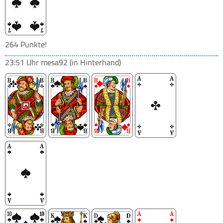
264 Punkte!
23:51 Uhr
mesa92
(in Hinterhand)