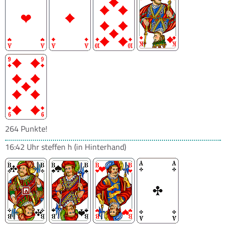
264 Punkte!
16:42 Uhr
steffen h
(in Hinterhand)