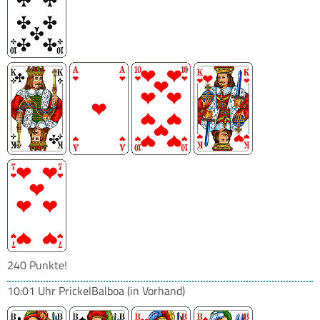
240 Punkte!
10:01 Uhr
PrickelBalboa
(in Vorhand)