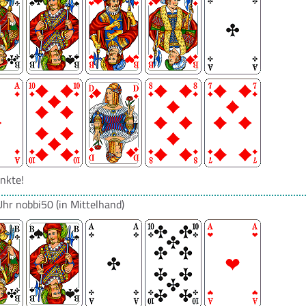
nkte!
Uhr
nobbi50
(in Mittelhand)