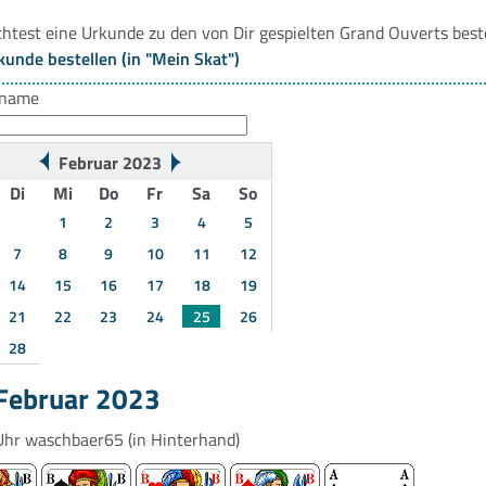
htest eine Urkunde zu den von Dir gespielten Grand Ouverts best
kunde bestellen (in "Mein Skat")
rname
Februar 2023
Di
Mi
Do
Fr
Sa
So
1
2
3
4
5
7
8
9
10
11
12
14
15
16
17
18
19
21
22
23
24
25
26
28
 Februar 2023
Uhr
waschbaer65
(in Hinterhand)