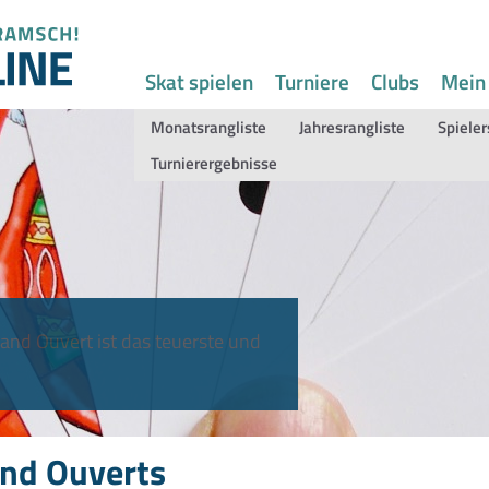
Skat spielen
Turniere
Clubs
Mein
Monatsrangliste
Jahresrangliste
Spieler
Turnierergebnisse
and Ouvert ist das teuerste und
nd Ouverts