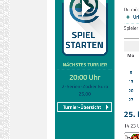
Du möc
Ur
Spiele
Mo
NÄCHSTES TURNIER
6
20:00 Uhr
13
2-Serien-Zocker Euro
20
25,00
27
Turnier-Übersicht
25.
14:23 