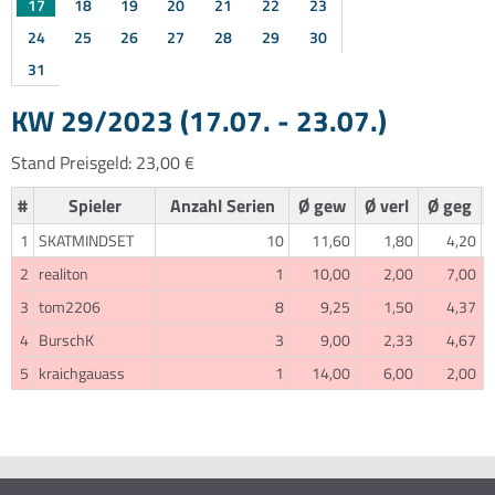
17
18
19
20
21
22
23
24
25
26
27
28
29
30
31
KW 29/2023 (17.07. - 23.07.)
Stand Preisgeld: 23,00 €
#
Spieler
Anzahl Serien
Ø gew
Ø verl
Ø geg
1
SKATMINDSET
10
11,60
1,80
4,20
2
realiton
1
10,00
2,00
7,00
3
tom2206
8
9,25
1,50
4,37
4
BurschK
3
9,00
2,33
4,67
5
kraichgauass
1
14,00
6,00
2,00