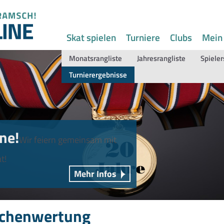
Skat spielen
Turniere
Clubs
Mein
Monatsrangliste
Jahresrangliste
Spieler
Turnierergebnisse
ne!
Wir feiern gemeinsam mit
t!
Mehr Infos
chenwertung