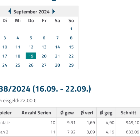
September 2024
Di
Mi
Do
Fr
Sa
So
1
3
4
5
6
7
8
10
11
12
13
14
15
17
18
19
20
21
22
24
25
26
27
28
29
8/2024 (16.09. - 22.09.)
reisgeld: 22,00 €
pieler
Anzahl Serien
Ø gew
Ø verl
Ø geg
Schnitt
ntale
10
9,31
1,69
4,90
949,10
ian 2
11
7,92
3,09
4,19
633,09