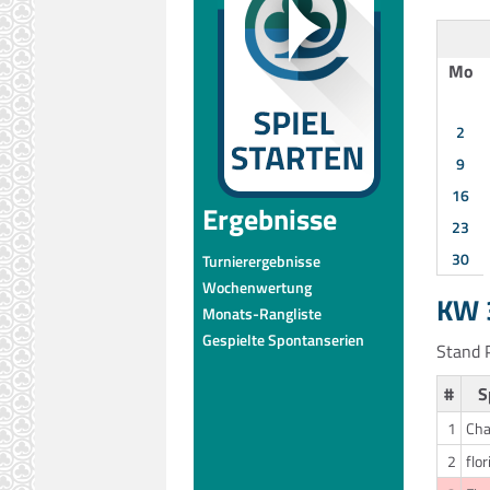
Mo
2
9
16
Ergebnisse
23
30
Turnierergebnisse
Wochenwertung
KW 3
Monats-Rangliste
Gespielte Spontanserien
Stand P
#
S
1
Cha
2
flor