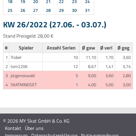
18
19
20
21
22
23
24
25
26
27
28
29
30
31
KW 26/2022 (27.06. - 03.07.)
Stand Preisgeld: 28,00 €
#
Spieler
Anzahl Serien
Ø gew
Ø verl
Ø geg
1
Trobel
10
11,10
1,70
3,60
2
tom2206
12
8,67
1,41
3,74
3
jürgenoswald
5
9,00
3,60
2,80
4
SKATMINDSET
1
4,00
5,00
3,00
© 2026 MY Skat GmbH & Co. KG
Kontakt
Über uns
Impressum
Datenschutzerklärung
Nutzungsordnung