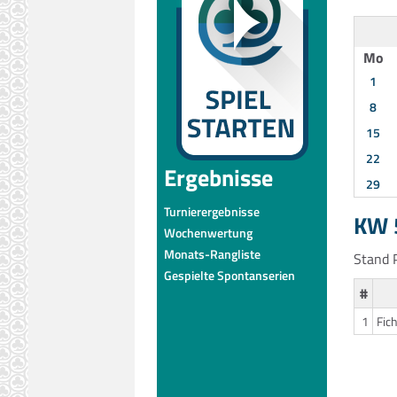
Mo
1
8
15
22
Ergebnisse
29
Turnierergebnisse
KW 5
Wochenwertung
Monats-Rangliste
Stand P
Gespielte Spontanserien
#
1
Fic