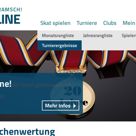
Skat spielen
Turniere
Clubs
Mein
Monatsrangliste
Jahresrangliste
Spieler
Turnierergebnisse
ne!
Wir feiern gemeinsam mit
t!
Mehr Infos
chenwertung