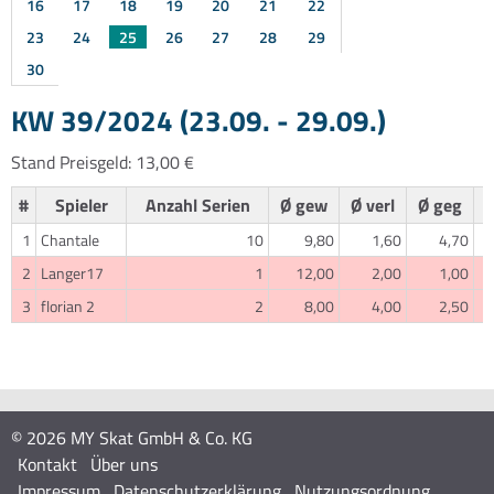
16
17
18
19
20
21
22
23
24
25
26
27
28
29
30
KW 39/2024 (23.09. - 29.09.)
Stand Preisgeld: 13,00 €
#
Spieler
Anzahl Serien
Ø gew
Ø verl
Ø geg
1
Chantale
10
9,80
1,60
4,70
2
Langer17
1
12,00
2,00
1,00
3
florian 2
2
8,00
4,00
2,50
© 2026 MY Skat GmbH & Co. KG
Kontakt
Über uns
Impressum
Datenschutzerklärung
Nutzungsordnung