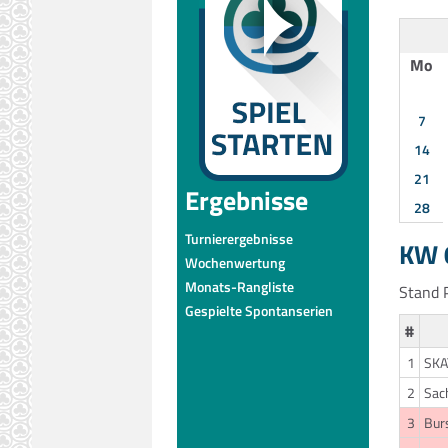
Mo
7
14
21
Ergebnisse
28
Turnierergebnisse
KW 0
Wochenwertung
Monats-Rangliste
Stand P
Gespielte Spontanserien
#
1
SKA
2
Sac
3
Bur