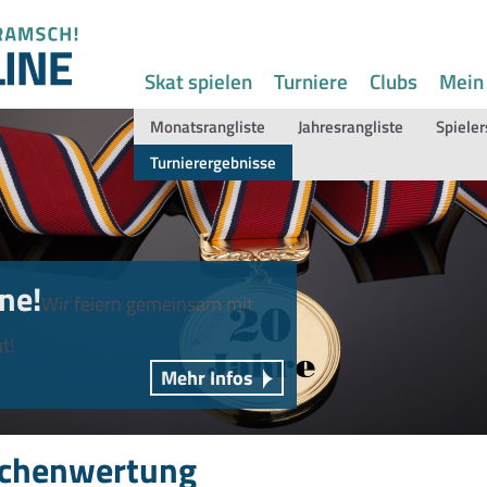
Skat spielen
Turniere
Clubs
Mein
Monatsrangliste
Jahresrangliste
Spieler
Turnierergebnisse
ne!
Wir feiern gemeinsam mit
t!
Mehr Infos
chenwertung