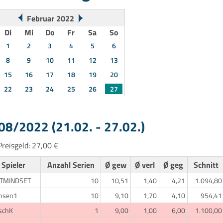
Februar 2022
Di
Mi
Do
Fr
Sa
So
1
2
3
4
5
6
8
9
10
11
12
13
15
16
17
18
19
20
22
23
24
25
26
27
8/2022 (21.02. - 27.02.)
reisgeld: 27,00 €
Spieler
Anzahl Serien
Ø gew
Ø verl
Ø geg
Schnitt
TMINDSET
10
10,51
1,40
4,21
1.094,80
hsen1
10
9,10
1,70
4,10
954,41
schK
1
9,00
1,00
6,00
1.100,00