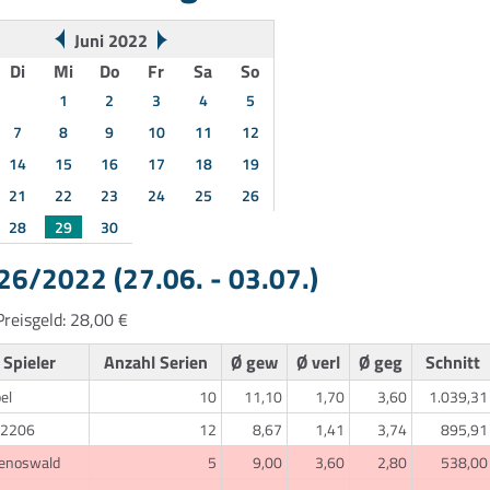
Juni 2022
Di
Mi
Do
Fr
Sa
So
1
2
3
4
5
7
8
9
10
11
12
14
15
16
17
18
19
21
22
23
24
25
26
28
29
30
6/2022 (27.06. - 03.07.)
reisgeld: 28,00 €
Spieler
Anzahl Serien
Ø gew
Ø verl
Ø geg
Schnitt
el
10
11,10
1,70
3,60
1.039,31
2206
12
8,67
1,41
3,74
895,91
genoswald
5
9,00
3,60
2,80
538,00