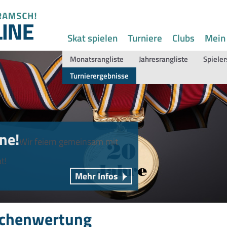
Skat spielen
Turniere
Clubs
Mein
Monatsrangliste
Jahresrangliste
Spieler
Turnierergebnisse
ne!
Wir feiern gemeinsam mit
t!
Mehr Infos
chenwertung