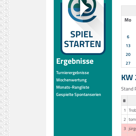
Mo
6
13
20
Ergebnisse
27
Turnierergebnisse
KW 2
Wochenwertung
Monats-Rangliste
Stand P
Gespielte Spontanserien
#
1
Trob
2
tom
3
jür