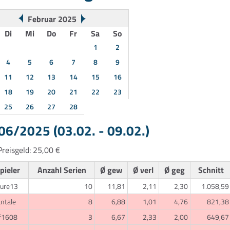
Februar 2025
Di
Mi
Do
Fr
Sa
So
1
2
4
5
6
7
8
9
11
12
13
14
15
16
18
19
20
21
22
23
25
26
27
28
6/2025 (03.02. - 09.02.)
reisgeld: 25,00 €
pieler
Anzahl Serien
Ø gew
Ø verl
Ø geg
Schnitt
ture13
10
11,81
2,11
2,30
1.058,59
ntale
8
6,88
1,01
4,76
821,38
f1608
3
6,67
2,33
2,00
649,67