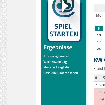
Mo
3
10
17
Ergebnisse
24
Turnierergebnisse
KW 0
Wochenwertung
Monats-Rangliste
Stand P
Gespielte Spontanserien
#
S
1
vul
2
Cha
3
bef