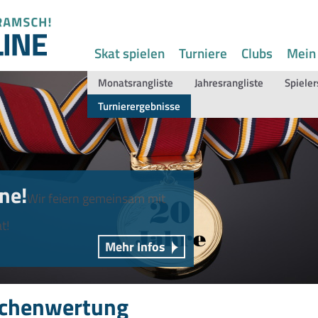
Skat spielen
Turniere
Clubs
Mein
Monatsrangliste
Jahresrangliste
Spieler
Turnierergebnisse
ne!
Wir feiern gemeinsam mit
t!
Mehr Infos
chenwertung