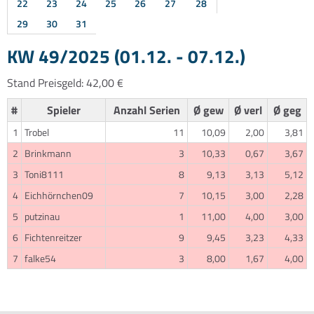
22
23
24
25
26
27
28
29
30
31
KW 49/2025 (01.12. - 07.12.)
Stand Preisgeld: 42,00 €
#
Spieler
Anzahl Serien
Ø gew
Ø verl
Ø geg
1
Trobel
11
10,09
2,00
3,81
2
Brinkmann
3
10,33
0,67
3,67
3
Toni8111
8
9,13
3,13
5,12
4
Eichhörnchen09
7
10,15
3,00
2,28
5
putzinau
1
11,00
4,00
3,00
6
Fichtenreitzer
9
9,45
3,23
4,33
7
falke54
3
8,00
1,67
4,00