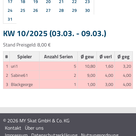
17
18
19
20
21
22
23
24
25
26
27
28
29
30
31
KW 10/2025 (03.03. - 09.03.)
Stand Preisgeld: 8,00 €
#
Spieler
Anzahl Serien
Ø gew
Ø verl
Ø geg
1
uri1
5
10,80
1,60
3,20
2
Sabine61
2
9,00
4,00
4,00
3
Blackgeorge
1
1,00
3,00
4,00
© 2026 MY Skat GmbH & Co. KG
Kontakt
Über uns
Impressum
Datenschutzerklärung
Nutzungsordnung